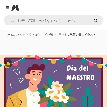
Magnific
Close menu
画像で
ホーム
/
ストック
/
ベクトル
/
スペイン語でフラットな教師の日のイラスト
Premium