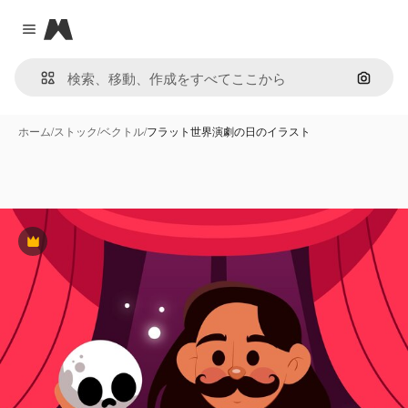
Magnific
Close menu
画像で
ホーム
/
ストック
/
ベクトル
/
フラット世界演劇の日のイラスト
Premium