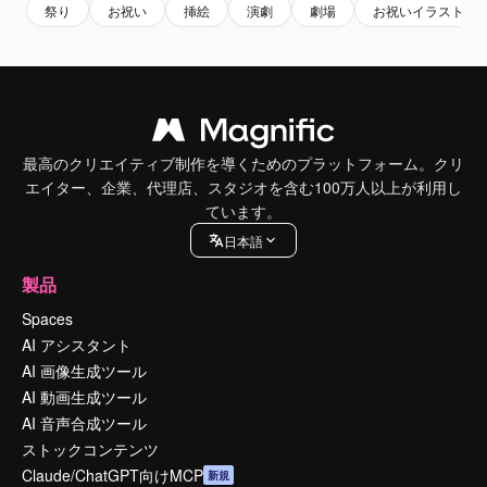
祭り
お祝い
挿絵
演劇
劇場
お祝いイラスト
最高のクリエイティブ制作を導くためのプラットフォーム。クリ
エイター、企業、代理店、スタジオを含む100万人以上が利用し
ています。
日本語
製品
Spaces
AI アシスタント
AI 画像生成ツール
AI 動画生成ツール
AI 音声合成ツール
ストックコンテンツ
Claude/ChatGPT向けMCP
新規