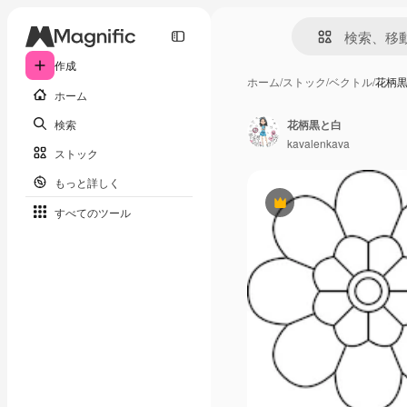
作成
ホーム
/
ストック
/
ベクトル
/
花柄
ホーム
検索
花柄黒と白
kavalenkava
ストック
もっと詳しく
Premium
すべてのツール