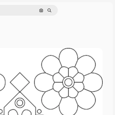
画像で検索
検索