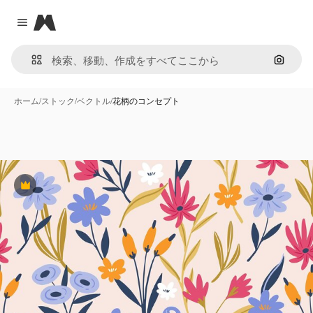
Magnific
Close menu
画像で
ホーム
/
ストック
/
ベクトル
/
花柄のコンセプト
Premium