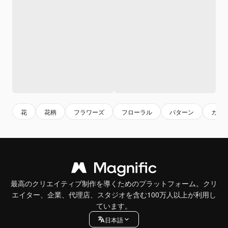
花
花柄
フラワーズ
フローラル
パターン
カラ
最高のクリエイティブ制作を導くためのプラットフォーム。クリ
エイター、企業、代理店、スタジオを含む100万人以上が利用し
ています。
日本語