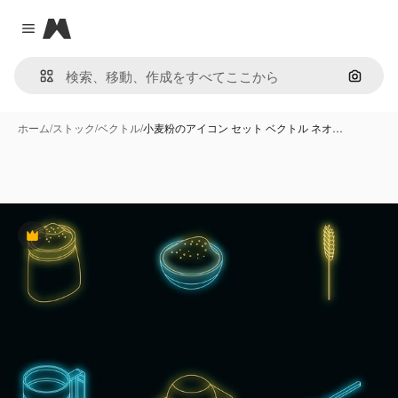
Magnific
Close menu
画像で
ホーム
/
ストック
/
ベクトル
/
小麦粉のアイコン セット ベクトル ネオ…
Premium