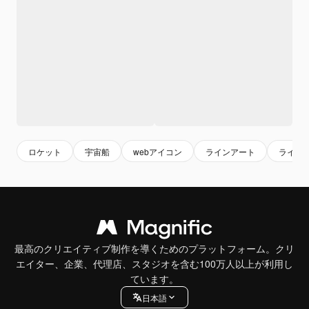
ロケット
宇宙船
webアイコン
ラインアート
ライン
最高のクリエイティブ制作を導くためのプラットフォーム。クリ
エイター、企業、代理店、スタジオを含む100万人以上が利用し
ています。
日本語