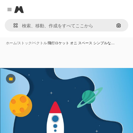
Magnific
Close menu
画像で
ホーム
/
ストック
/
ベクトル
/
飛行ロケット オニ スペース シンプルな…
Premium