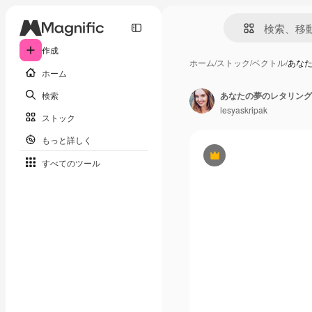
作成
ホーム
/
ストック
/
ベクトル
/
あな
ホーム
検索
あなたの夢のレタリング
lesyaskripak
ストック
もっと詳しく
Premium
すべてのツール