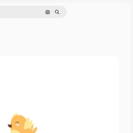
画像で検索
検索