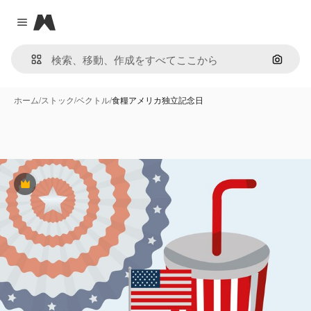
Magnific
Close menu
画像で
ホーム
/
ストック
/
ベクトル
/
食糧アメリカ独立記念日
Premium