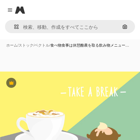
Magnific
Close menu
画像で
ホーム
/
ストック
/
ベクトル
/
食べ物食事は休憩酪農を取る飲み物メニュー…
Premium