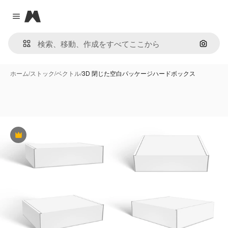
Magnific
Close menu
画像で
ホーム
/
ストック
/
ベクトル
/
3D 閉じた空白パッケージハードボックス
Premium