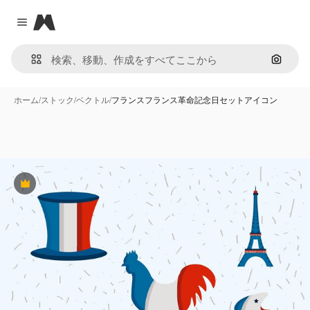
Magnific
Close menu
画像で
ホーム
/
ストック
/
ベクトル
/
フランスフランス革命記念日セットアイコン
Premium