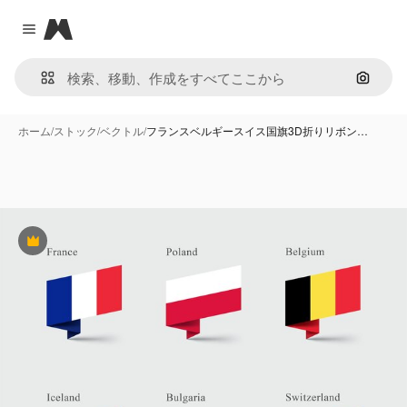
Magnific
Close menu
画像で
ホーム
/
ストック
/
ベクトル
/
フランスベルギースイス国旗3D折りリボン…
Premium