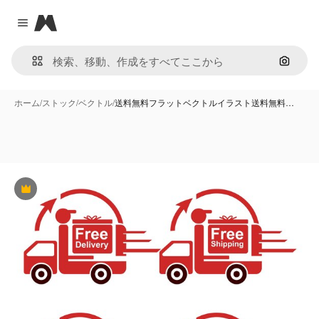
Magnific
Close menu
画像で
ホーム
/
ストック
/
ベクトル
/
送料無料フラットベクトルイラスト送料無料…
Premium