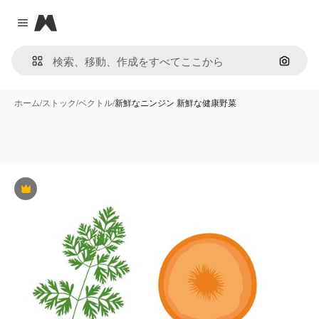
Magnific
Close menu
画像で
ホーム
/
ストック
/
ベクトル
/
新鮮なニンジン 新鮮な健康野菜
Premium