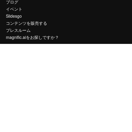
ブログ
イベント
Slidesgo
コンテンツを販売する
プレスルーム
magnific.aiをお探しですか？
お問い合わせ
顧客サポート
Instagram
YouTube
LinkedIn
TikTok
Discord
X
Reddit
Copyright © 2010-
2026
Freepik Company S.L.U.
無断複写・転載を禁じま