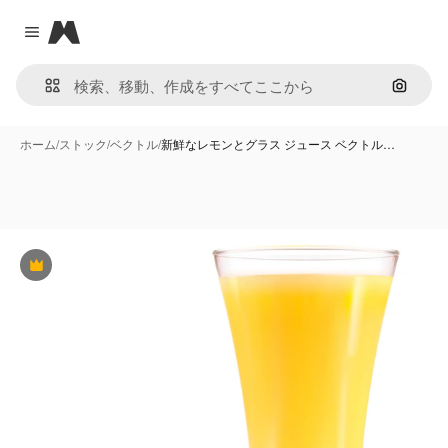
Magnific
Close menu
画像で
ホーム
/
ストック
/
ベクトル
/
新鮮なレモンとグラス ジュース ベクトル…
Premium