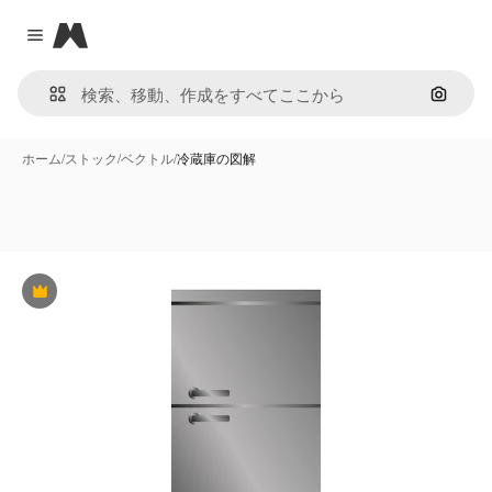
Magnific
Close menu
画像で
ホーム
/
ストック
/
ベクトル
/
冷蔵庫の図解
Premium