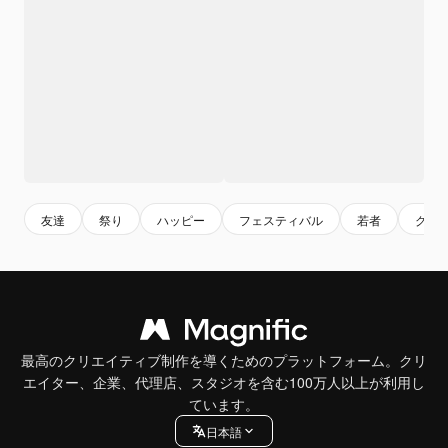
友達
祭り
ハッピー
フェスティバル
若者
グル
最高のクリエイティブ制作を導くためのプラットフォーム。クリ
エイター、企業、代理店、スタジオを含む100万人以上が利用し
ています。
日本語