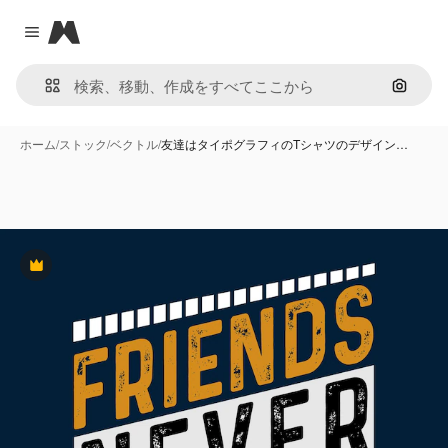
Magnific
Close menu
画像で
ホーム
/
ストック
/
ベクトル
/
友達はタイポグラフィのTシャツのデザイン…
Premium