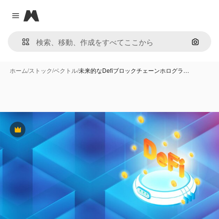
Magnific
Close menu
画像で
ホーム
/
ストック
/
ベクトル
/
未来的なDefiブロックチェーンホログラ…
Premium