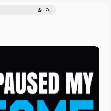
画像で検索
検索