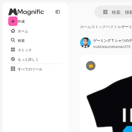
作成
ホーム
/
ストック
/
ベクトル
/
ゲーミ
ホーム
検索
ゲーミング T シャツの
mukhlesurrahaman370
ストック
もっと詳しく
Premium
すべてのツール