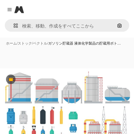
Magnific
Close menu
画像で
ホーム
/
ストック
/
ベクトル
/
ガソリン貯蔵器 液体化学製品の貯蔵用ボト…
Premium