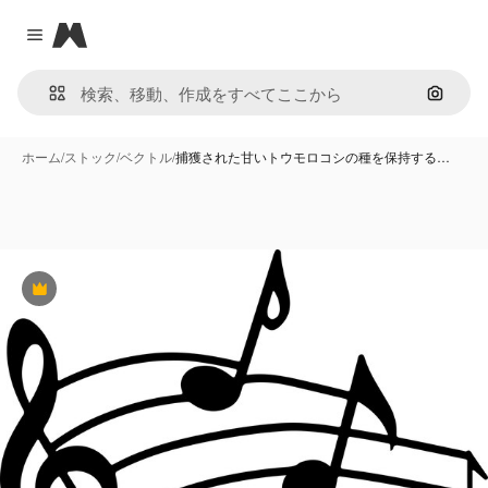
Magnific
Close menu
画像で
ホーム
/
ストック
/
ベクトル
/
捕獲された甘いトウモロコシの種を保持する…
Premium