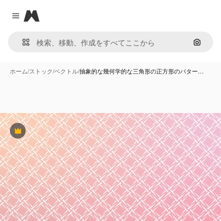
Magnific
Close menu
画像で
ホーム
/
ストック
/
ベクトル
/
抽象的な幾何学的な三角形の正方形のパター…
Premium