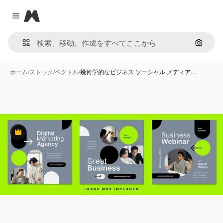
Magnific
Close menu
画像で
ホーム
/
ストック
/
ベクトル
/
幾何学的なビジネス ソーシャル メディア…
Premium