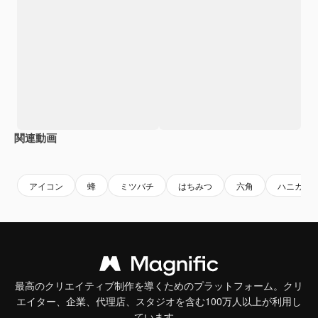
関連動画
Premium
Premium
AIによって生成されました。
アイコン
蜂
ミツバチ
はちみつ
六角
ハニカム
最高のクリエイティブ制作を導くためのプラットフォーム。クリ
エイター、企業、代理店、スタジオを含む100万人以上が利用し
ています。