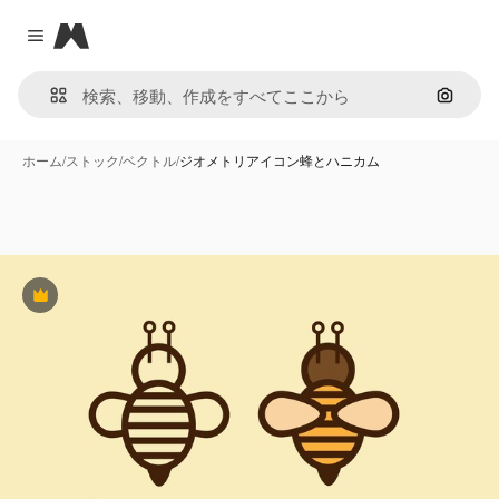
Magnific
Close menu
画像で
ホーム
/
ストック
/
ベクトル
/
ジオメトリアイコン蜂とハニカム
Premium