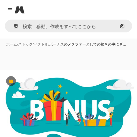
Magnific
Close menu
画像で
ホーム
/
ストック
/
ベクトル
/
ボーナスのメタファーとしての驚きの中にギ…
Premium