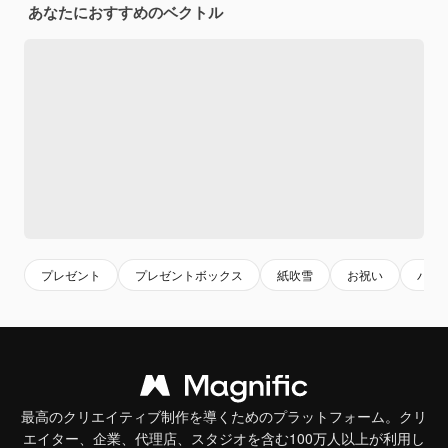
あなたにおすすめのベクトル
プレゼント
プレゼントボックス
紙吹雪
お祝い
パー
最高のクリエイティブ制作を導くためのプラットフォーム。クリ
エイター、企業、代理店、スタジオを含む100万人以上が利用し