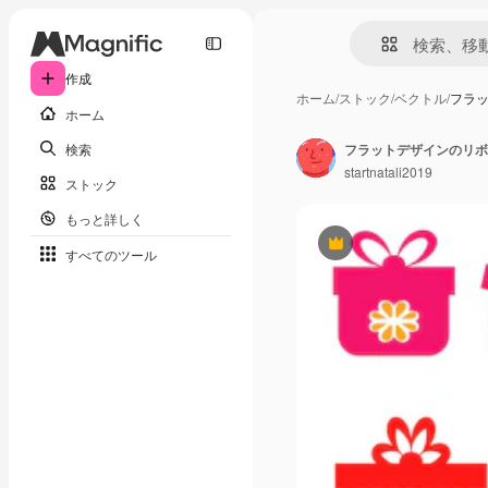
作成
ホーム
/
ストック
/
ベクトル
/
フラ
ホーム
検索
フラットデザインのリボ
startnatali2019
ストック
もっと詳しく
Premium
すべてのツール