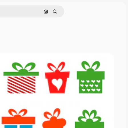
画像で検索
検索