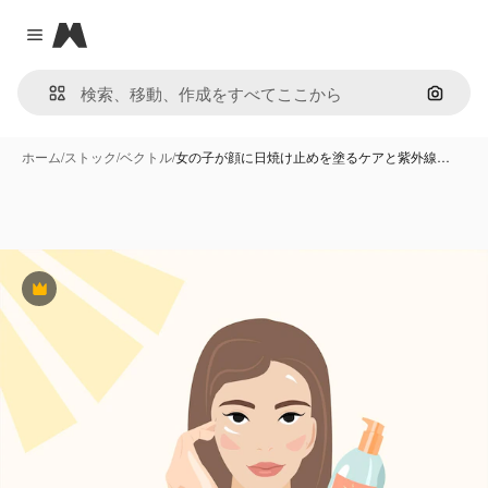
Magnific
Close menu
画像で
ホーム
/
ストック
/
ベクトル
/
女の子が顔に日焼け止めを塗るケアと紫外線…
Premium