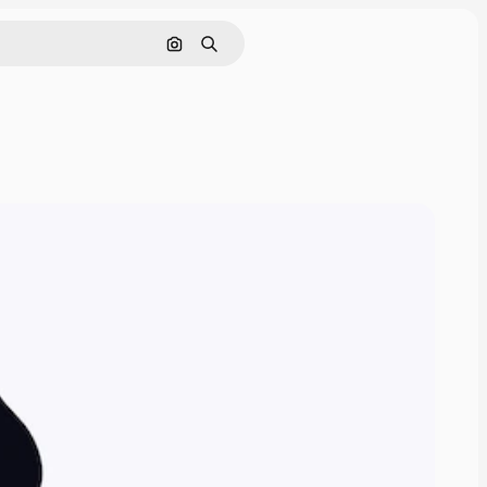
画像で検索
検索