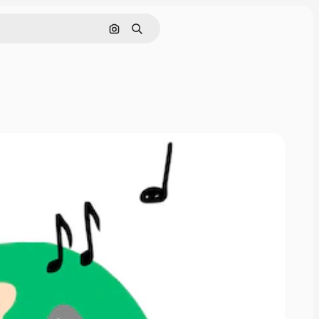
画像で検索
検索