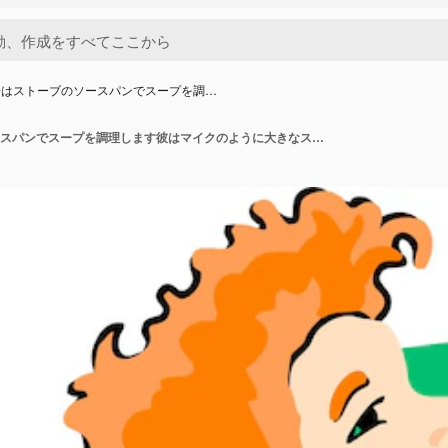
子はストーブのソースパンでスープを調…
女の子はストーブのソースパンでスープを調理します彼はマイクのように大きなスプーンに沿って歌い、手に電話を持っています