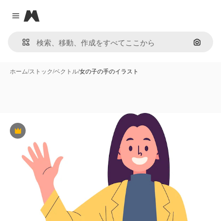
Magnific
Close menu
画像で
ホーム
/
ストック
/
ベクトル
/
女の子の手のイラスト
Premium