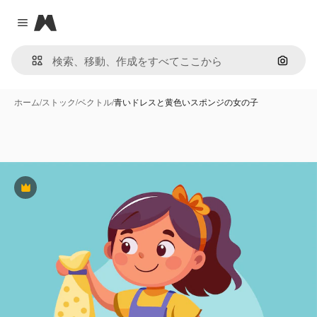
Magnific
Close menu
画像で
ホーム
/
ストック
/
ベクトル
/
青いドレスと黄色いスポンジの女の子
Premium