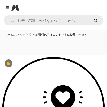
Magnific
Close menu
画像で
ホーム
/
ストック
/
ベクトル
/
寄付のアイコンセットに使用できます
Premium