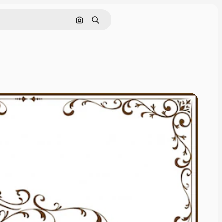
画像で検索
検索