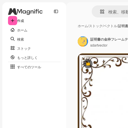
作成
ホーム
/
ストック
/
ベクトル
/
証明
ホーム
検索
証明書の金枠フレームテ
sdartvector
ストック
もっと詳しく
Premium
すべてのツール