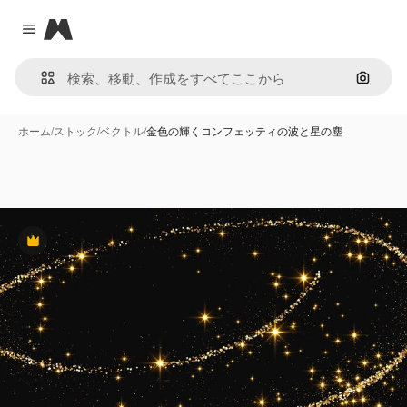
Magnific
Close menu
画像で
ホーム
/
ストック
/
ベクトル
/
金色の輝くコンフェッティの波と星の塵
Premium