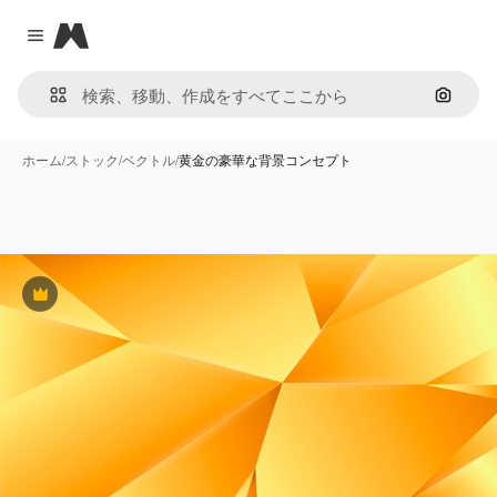
Magnific
Close menu
画像で
ホーム
/
ストック
/
ベクトル
/
黄金の豪華な背景コンセプト
Premium