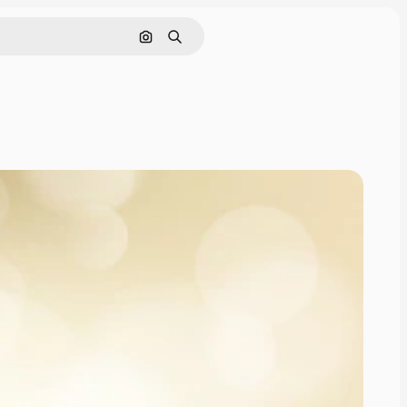
画像で検索
検索