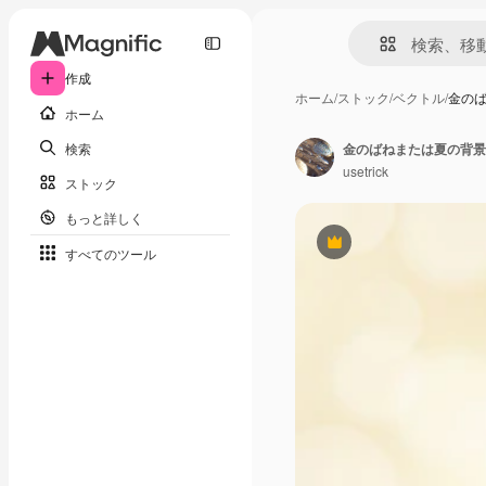
作成
ホーム
/
ストック
/
ベクトル
/
金の
ホーム
検索
金のばねまたは夏の背景
usetrick
ストック
もっと詳しく
Premium
すべてのツール