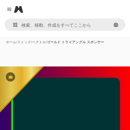
Magnific
Close menu
画像で
ホーム
/
ストック
/
ベクトル
/
ゴールド トライアングル スポンサー
Premium