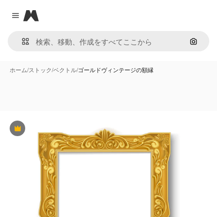
Magnific
Close menu
画像で
ホーム
/
ストック
/
ベクトル
/
ゴールドヴィンテージの額縁
Premium