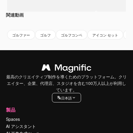
関連動画
Premium
Premium
Premium
Premium
AIによっ
ゴルファー
ゴルフ
ゴルフコンペ
アイコン セット
旗
最高のクリエイティブ制作を導くためのプラットフォーム。クリ
エイター、企業、代理店、スタジオを含む100万人以上が利用し
ています。
日本語
製品
Spaces
AI アシスタント