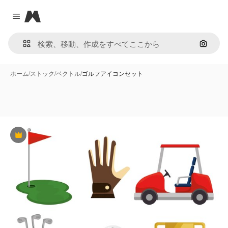
Magnific
Close menu
画像で
ホーム
/
ストック
/
ベクトル
/
ゴルフアイコンセット
Premium