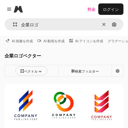
Magnific
料金
ログイン
Close menu
消去
画像で
AI 画像を作成
AI 動画を作成
AI アイコンを作成
グラデーシ
企業ロゴベクター
ベクトル
検索フィルター