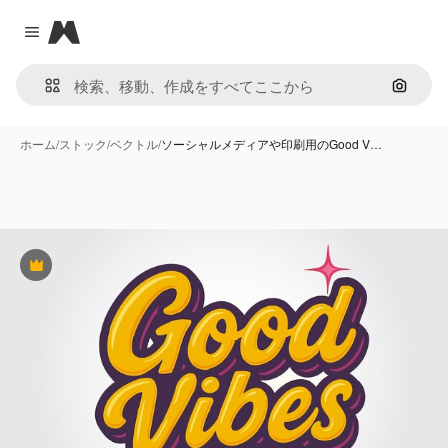
Magnific
Close menu
画像で
ホーム
/
ストック
/
ベクトル
/
ソーシャルメディアや印刷用のGood V…
Premium