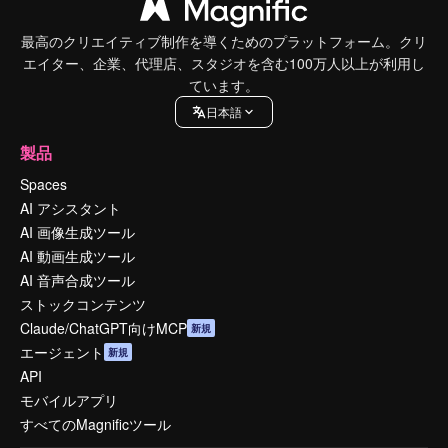
最高のクリエイティブ制作を導くためのプラットフォーム。クリ
エイター、企業、代理店、スタジオを含む100万人以上が利用し
ています。
日本語
製品
Spaces
AI アシスタント
AI 画像生成ツール
AI 動画生成ツール
AI 音声合成ツール
ストックコンテンツ
Claude/ChatGPT向けMCP
新規
エージェント
新規
API
モバイルアプリ
すべてのMagnificツール