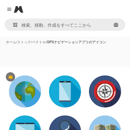
Magnific
Close menu
画像で
ホーム
/
ストック
/
ベクトル
/
GPSナビゲーションアプリのアイコン
Premium