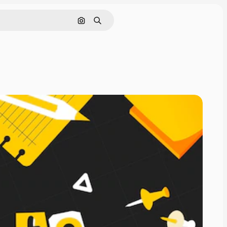
画像で検索
検索