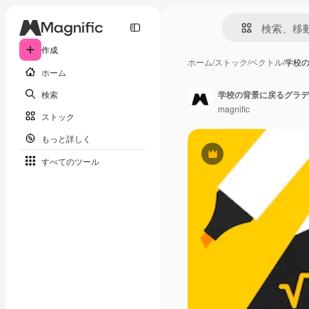
作成
ホーム
/
ストック
/
ベクトル
/
学校
ホーム
検索
学校の背景に戻るグラデ
magnific
ストック
もっと詳しく
Premium
すべてのツール