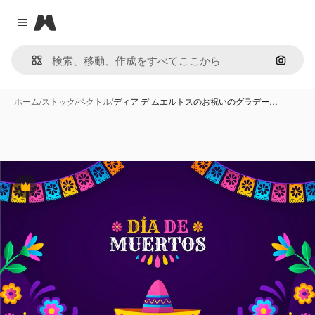
Magnific
Close menu
画像で
ホーム
/
ストック
/
ベクトル
/
ディア デ ムエルトスのお祝いのグラデー…
Premium