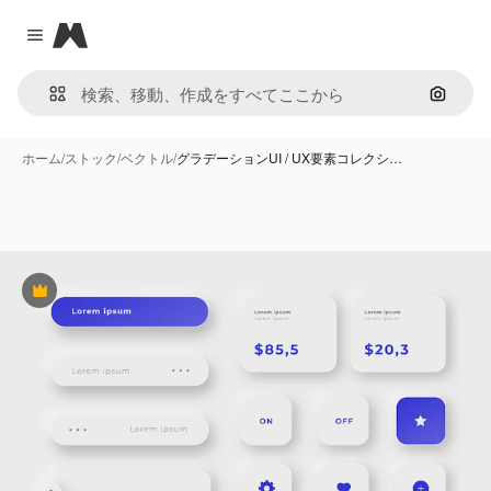
Magnific
Close menu
画像で
ホーム
/
ストック
/
ベクトル
/
グラデーションUI / UX要素コレクシ…
Premium