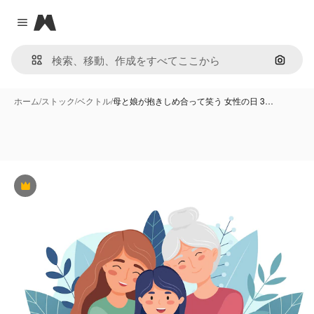
Magnific
Close menu
画像で
ホーム
/
ストック
/
ベクトル
/
母と娘が抱きしめ合って笑う 女性の日 3…
Premium