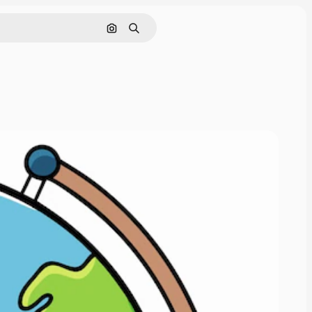
画像で検索
検索