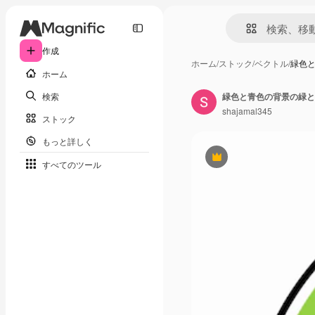
作成
ホーム
/
ストック
/
ベクトル
/
緑色
ホーム
検索
緑色と青色の背景の緑と
shajamal345
ストック
もっと詳しく
Premium
すべてのツール