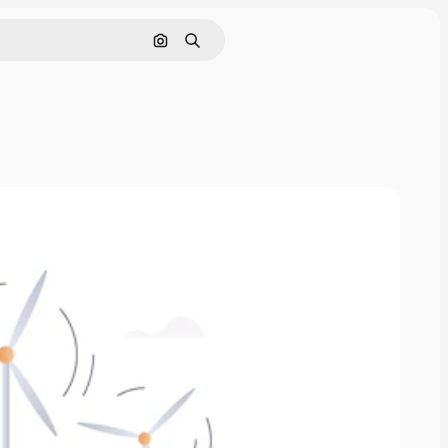
画像で検索
検索