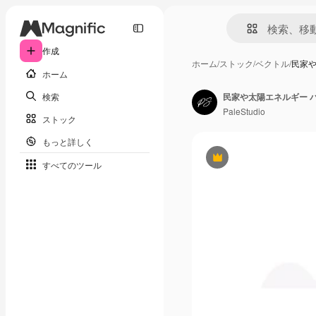
作成
ホーム
/
ストック
/
ベクトル
/
民家や
ホーム
検索
PaleStudio
ストック
もっと詳しく
Premium
すべてのツール