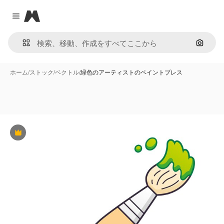
Magnific
Close menu
画像で
ホーム
/
ストック
/
ベクトル
/
緑色のアーティストのペイントブレス
Premium