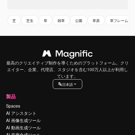
芝
芝生
草
雑草
公園
草原
草フレーム
最高のクリエイティブ制作を導くためのプラットフォーム。クリ
エイター、企業、代理店、スタジオを含む100万人以上が利用し
ています。
日本語
製品
Spaces
AI アシスタント
AI 画像生成ツール
AI 動画生成ツール
AI 音声合成ツール