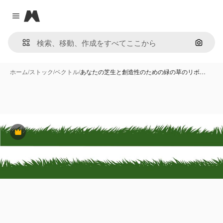
Magnific
Close menu
画像で
ホーム
/
ストック
/
ベクトル
/
あなたの芝生と創造性のための緑の草のリボ…
Premium